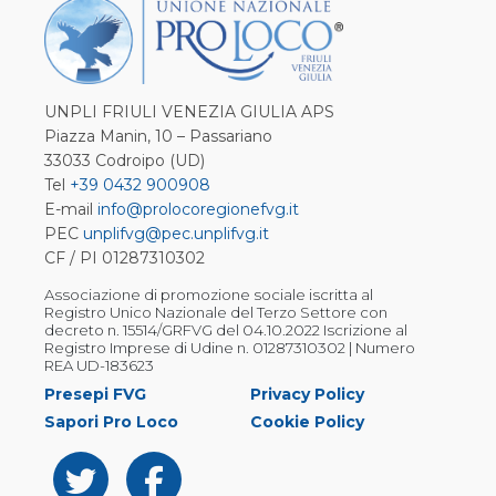
UNPLI FRIULI VENEZIA GIULIA APS
Piazza Manin, 10 – Passariano
33033 Codroipo (UD)
Tel
+39 0432 900908
E-mail
info@prolocoregionefvg.it
PEC
unplifvg@pec.unplifvg.it
CF / PI 01287310302
Associazione di promozione sociale iscritta al
Registro Unico Nazionale del Terzo Settore con
decreto n. 15514/GRFVG del 04.10.2022 Iscrizione al
Registro Imprese di Udine n. 01287310302 | Numero
REA UD-183623
Presepi FVG
Privacy Policy
Sapori Pro Loco
Cookie Policy