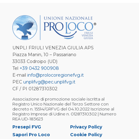
UNPLI FRIULI VENEZIA GIULIA APS
Piazza Manin, 10 – Passariano
33033 Codroipo (UD)
Tel
+39 0432 900908
E-mail
info@prolocoregionefvg.it
PEC
unplifvg@pec.unplifvg.it
CF / PI 01287310302
Associazione di promozione sociale iscritta al
Registro Unico Nazionale del Terzo Settore con
decreto n. 15514/GRFVG del 04.10.2022 Iscrizione al
Registro Imprese di Udine n. 01287310302 | Numero
REA UD-183623
Presepi FVG
Privacy Policy
Sapori Pro Loco
Cookie Policy