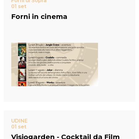
Forni di Sopra
01 set
Forni in cinema
UDINE
01 set
Visiogarden - Cocktail da Film