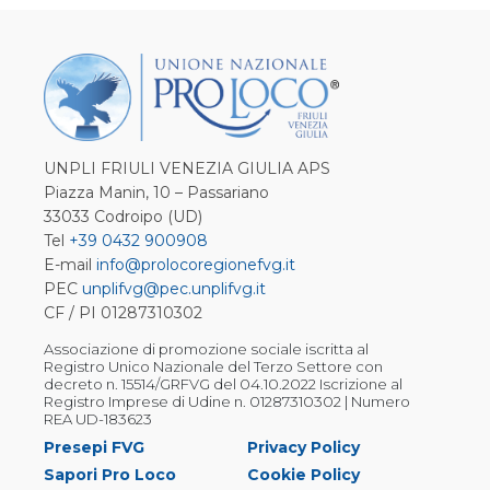
UNPLI FRIULI VENEZIA GIULIA APS
Piazza Manin, 10 – Passariano
33033 Codroipo (UD)
Tel
+39 0432 900908
E-mail
info@prolocoregionefvg.it
PEC
unplifvg@pec.unplifvg.it
CF / PI 01287310302
Associazione di promozione sociale iscritta al
Registro Unico Nazionale del Terzo Settore con
decreto n. 15514/GRFVG del 04.10.2022 Iscrizione al
Registro Imprese di Udine n. 01287310302 | Numero
REA UD-183623
Presepi FVG
Privacy Policy
Sapori Pro Loco
Cookie Policy