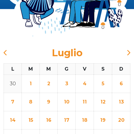
Luglio
L
M
M
G
V
S
D
30
1
2
3
4
5
6
7
8
9
10
11
12
13
14
15
16
17
18
19
20