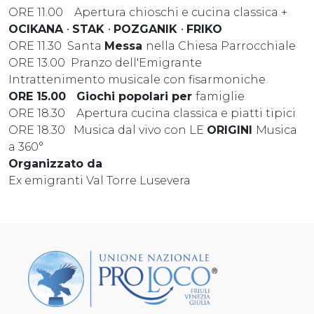
ORE 11.00 Apertura chioschi e cucina classica +
OCIKANA
•
STAK
•
POZGANIK
•
FRIKO
ORE 11.30 Santa
Messa
nella Chiesa Parrocchiale
ORE 13.00 Pranzo dell'Emigrante
Intrattenimento musicale con fisarmoniche
ORE
15.00
Giochi popolari
per
famiglie
ORE 18.30 Apertura cucina classica e piatti tipici
ORE 18.30 Musica dal vivo con LE
ORIGINI
Musica
a 360°
Organizzato da
Ex emigranti Val Torre Lusevera