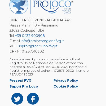
UNPLI FRIULI VENEZIA GIULIA APS
Piazza Manin, 10 – Passariano
33033 Codroipo (UD)
Tel
+39 0432 900908
E-mail
info@prolocoregionefvg.it
PEC
unplifvg@pec.unplifvg.it
CF / PI 01287310302
Associazione di promozione sociale iscritta al
Registro Unico Nazionale del Terzo Settore con
decreto n. 15514/GRFVG del 04.10.2022 Iscrizione al
Registro Imprese di Udine n. 01287310302 | Numero
REA UD-183623
Presepi FVG
Privacy Policy
Sapori Pro Loco
Cookie Policy