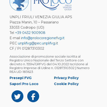
UNPLI FRIULI VENEZIA GIULIA APS
Piazza Manin, 10 – Passariano
33033 Codroipo (UD)
Tel
+39 0432 900908
E-mail
info@prolocoregionefvg.it
PEC
unplifvg@pec.unplifvg.it
CF / PI 01287310302
Associazione di promozione sociale iscritta al
Registro Unico Nazionale del Terzo Settore con
decreto n. 15514/GRFVG del 04.10.2022 Iscrizione al
Registro Imprese di Udine n. 01287310302 | Numero
REA UD-183623
Presepi FVG
Privacy Policy
Sapori Pro Loco
Cookie Policy