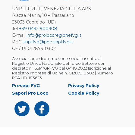
UNPLI FRIULI VENEZIA GIULIA APS
Piazza Manin, 10 – Passariano
33033 Codroipo (UD)
Tel
+39 0432 900908
E-mail
info@prolocoregionefvg.it
PEC
unplifvg@pec.unplifvg.it
CF / PI 01287310302
Associazione di promozione sociale iscritta al
Registro Unico Nazionale del Terzo Settore con
decreto n. 15514/GRFVG del 04.10.2022 Iscrizione al
Registro Imprese di Udine n. 01287310302 | Numero
REA UD-183623
Presepi FVG
Privacy Policy
Sapori Pro Loco
Cookie Policy