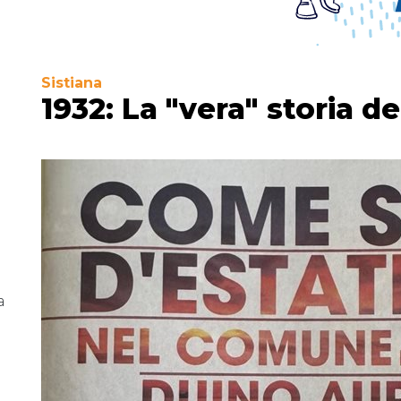
Sistiana
1932: La "vera" storia d
a