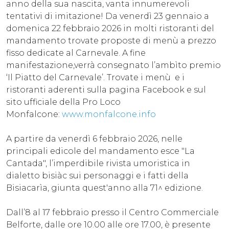
anno della sua nascita, vanta innumerevoli
tentativi di imitazione! Da venerdì 23 gennaio a
domenica 22 febbraio 2026 in molti ristoranti del
mandamento trovate proposte di menù a prezzo
fisso dedicate al Carnevale. A fine
manifestazione,verrà consegnato l’ambìto premio
‘Il Piatto del Carnevale’. Trovate i menù e i
ristoranti aderenti sulla pagina Facebook e sul
sito ufficiale della Pro Loco
Monfalcone:
www.monfalcone.info
A partire da venerdì 6 febbraio 2026, nelle
principali edicole del mandamento esce "La
Cantada", l’imperdibile rivista umoristica in
dialetto bisiàc sui personaggi e i fatti della
Bisiacarìa, giunta quest'anno alla 71^ edizione.
Dall’8 al 17 febbraio presso il Centro Commerciale
Belforte, dalle ore 10.00 alle ore 17.00, è presente