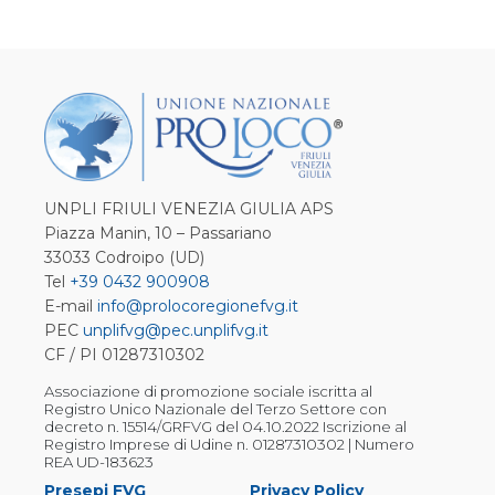
UNPLI FRIULI VENEZIA GIULIA APS
Piazza Manin, 10 – Passariano
33033 Codroipo (UD)
Tel
+39 0432 900908
E-mail
info@prolocoregionefvg.it
PEC
unplifvg@pec.unplifvg.it
CF / PI 01287310302
Associazione di promozione sociale iscritta al
Registro Unico Nazionale del Terzo Settore con
decreto n. 15514/GRFVG del 04.10.2022 Iscrizione al
Registro Imprese di Udine n. 01287310302 | Numero
REA UD-183623
Presepi FVG
Privacy Policy